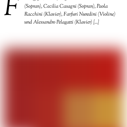
F
(Sopran), Cecilia Casagni (Sopran), Paola
Racchini (Klavier), Farfuri Nuredini (Violine)
und Alessandro Pelagatti (Klavier) […]