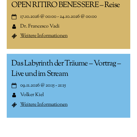
OPEN RITIRO BENESSERE – Reise
17.10.2026
@
00:00
-
24.10.2026
@
00:00
Dr. Francesco Vadi
Weitere Informationen
Das Labyrinth der Träume – Vortrag –
Live und im Stream
09.11.2026
@
20:15
-
21:15
Volker Kiel
Weitere Informationen