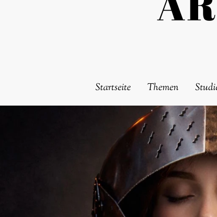
AR
Startseite
Themen
Studi