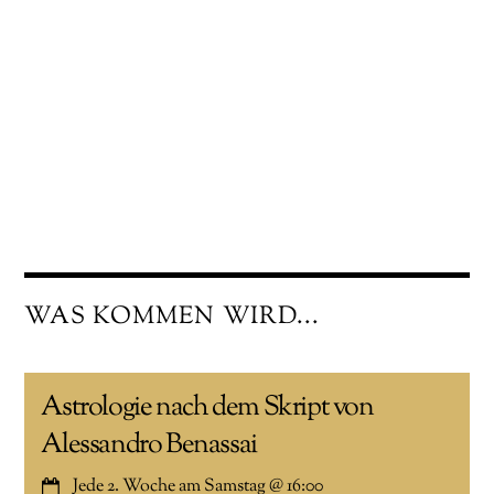
WAS KOMMEN WIRD...
Astrologie nach dem Skript von
Alessandro Benassai
Jede 2. Woche am Samstag
@
16:00