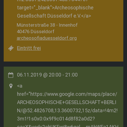
target="_blank">Archeosophische
Gesellschaft Düsseldorf e.V.</a>
Münsterstraße 38 - Innenhof
40476 Düsseldorf
archeosofiaduesseldorf.org
Eintritt frei
06.11.2019
@
20:00
-
21:00
<a
href="https://www.google.com/maps/place/
ARCHEOSOPHISCHE+GESELLSCHAFT+BERLI
N/@52.4826708,13.3600732,15z/data=!4m2!
3m1!1s0x0:0x9f9c014d8f82a0d2?