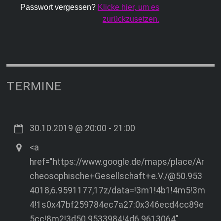
Passwort vergessen?
Klicke hier, um es
zurückzusetzen.
TERMINE
30.10.2019
@
20:00
-
21:00
<a
href="https://www.google.de/maps/place/Ar
cheosophische+Gesellschaft+e.V./@50.953
4018,6.9591177,17z/data=!3m1!4b1!4m5!3m
4!1s0x47bf259784ec7a27:0x346ecd4cc89e
5cc!8m2!3d50.9533984!4d6.9613064"