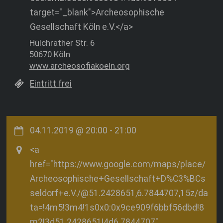
target="_blank">Archeosophische
Gesellschaft Köln e.V.</a>
Hülchrather Str. 6
50670 Köln
www.archeosofiakoeln.org
Eintritt frei
04.11.2019
@
20:00
-
21:00
<a
href="https://www.google.com/maps/place/
Archeosophische+Gesellschaft+D%C3%BCs
seldorf+e.V./@51.2428651,6.7844707,15z/da
ta=!4m5!3m4!1s0x0:0x9ce909f6bbf56dbd!8
m2!3d51.2428651!4d6.7844707"