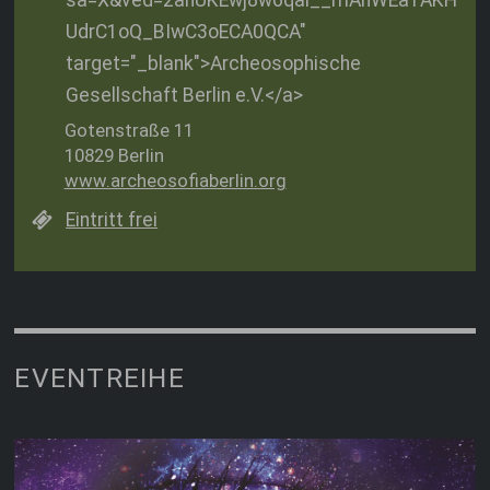
sa=X&ved=2ahUKEwj8w6qal__mAhWEa1AKH
UdrC1oQ_BIwC3oECA0QCA"
target="_blank">Archeosophische
Gesellschaft Berlin e.V.</a>
Gotenstraße 11
10829 Berlin
www.archeosofiaberlin.org
Eintritt frei
EVENTREIHE